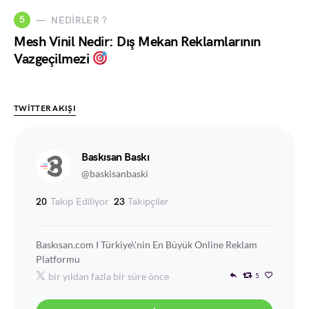
5
NEDIRLER ?
Mesh Vinil Nedir: Dış Mekan Reklamlarının
Vazgeçilmezi
TWITTER AKIŞI
Baskısan Baskı
@baskisanbaski
20
Takip Ediliyor
23
Takipçiler
Baskısan.com I Türkiye\'nin En Büyük Online Reklam
Platformu
bir yıldan fazla bir süre önce
5