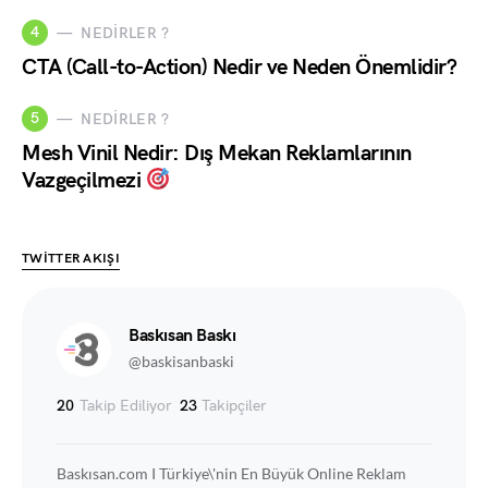
4
NEDIRLER ?
CTA (Call-to-Action) Nedir ve Neden Önemlidir?
5
NEDIRLER ?
Mesh Vinil Nedir: Dış Mekan Reklamlarının
Vazgeçilmezi
TWITTER AKIŞI
Baskısan Baskı
@baskisanbaski
20
Takip Ediliyor
23
Takipçiler
Baskısan.com I Türkiye\'nin En Büyük Online Reklam