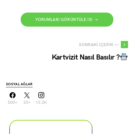
YORUMLARI GÖRÜNTÜLE (0)
SONRAKI İÇERIK —
Kartvizit Nasıl Basılır ?
SOSYAL AĞLAR
500+
20+
13.2K