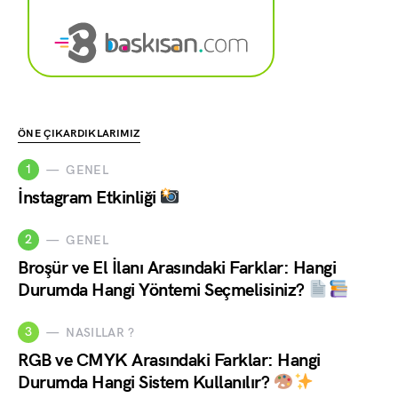
ÖNE ÇIKARDIKLARIMIZ
1
GENEL
İnstagram Etkinliği
2
GENEL
Broşür ve El İlanı Arasındaki Farklar: Hangi
Durumda Hangi Yöntemi Seçmelisiniz?
3
NASILLAR ?
RGB ve CMYK Arasındaki Farklar: Hangi
Durumda Hangi Sistem Kullanılır?