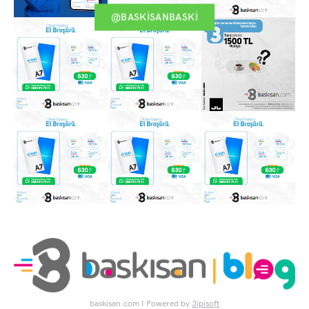
@BASKISANBASKI
baskisan.com I Powered by
Jipisoft